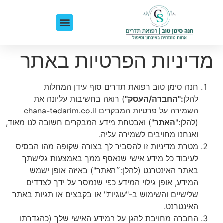
לפני ואחרי
לקוחות ממליצים
מדיניות הפרטיות באתר
חנה סימן טוב רפואת תדרים סוף עידן המחלות
להלן
:"החברה/העסק"
) רואה בחשיבות עליונה את
השמירה על פרטיות המבקרים chana-tedarim.co.il
(להלן:"
האתר
") ואבטחת מידע המבקרים חשובה לנו מאוד,
ואנחנו מחויבים לשמירה עליה.
מטרת מדיניות זו להסביר לך בצורה שקופה מהו הבסיס
לעיבוד כל מידע אישי שנאסף ממך באמצעות גלישתך
באתר האינטרנט (להלן:״האתר") באיזה אופן ישמש
המידע, אופן גילוי המידע כפי שנמסר על ידך לצדדים
שלישיים והשימוש ב-"עוגיות" או בקבצים או תגיות באתר
האינטרנט.
החברה מחויבת להגן על המידע האישי שלך (כהגדרתו