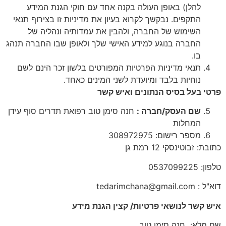
להלן) באופן העולה בקנה אחד עם חוקי הגנת המידע
התקפים. נבקשך לקרוא בעיון את מדיניות זו בצירוף תנאי
השימוש של החברה, ולהבין את עמדותיה ונהליה של
החברה בנוגע למידע האישי שלך ולאופן שבו החברה תנהג
בו.
תנאי מדיניות הפרטיות המפורטים בלשון זכר הינם לשם
נוחיות בלבד ומיועדת לשני המינים כאחד.
פרטי בעל בסיס הנתונים ואיש קשר
שם העסק/חברה :
חנה סימן טוב רפואת תדרים סוף עידן
המחלות
מספר רישום: 308972975
כתובת: זבוטינסקי 12 רמת גן
טלפון: 0537099225
דוא"ל : tedarimchana@gmail.com
איש קשר לנושאי פרטיות/ קצין הגנת מידע
שם מלא: חנה סימן טוב