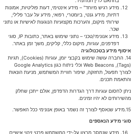
בהתאם לדין המחמיר.
מידע רגיש מיוחד" – מידע אינטימי, דעות פוליטיות, אמונות
דתיות, מידע גנטי, ביומטרי, רפואי, מידע על עבר פלילי,
שירותי מיקום, והערכות מקצועיות הנוגעות לאישיות או נתוני
שכר.
מידע אנונימי/טכני – נתוני שימוש באתר, כתובות IP, סוגי
דפדפנים, עוגיות, מיקום כללי, קליקים, משך זמן באתר.
איסוף מידע בטכנולוגיה
14. החברה עושה שימוש בקבצי יומן, עוגיות (Cookies), תגיות
(Tags), Web Beacons וכלי ניתוח כגון Google Analytics
לצורך תפעול, תחזוקה, שיפור חוויית המשתמש, מניעת הונאות
והתאמת תכנים.
ניתן לחסום עוגיות דרך הגדרות הדפדפן, אולם ייתכן שחלק
מהשירותים לא יהיו זמינים.
15.מידע שנאסף לצורך זה נשמר באופן אנונימי ככל האפשר.
סוגי מידע הנאספים
מידע שנמסר מרצון על-ידי המשתמש פרטי זיהוי אישיים